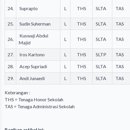
24.
Suprapto
L
THS
SLTA
TAS
25.
Sudin Suherman
L
THS
SLTA
TAS
Kuswaji Abdul
26.
L
THS
SLTA
TAS
Majid
27.
Iros Kartono
L
THS
SLTP
TAS
28.
Acep Supriadi
L
THS
SLTA
TAS
29.
Andi Junaedi
L
THS
SLTA
TAS
Keterangan :
THS = Tenaga Honor Sekolah
TAS = Tenaga Administrasi Sekolah
Bagikan artikel ini: