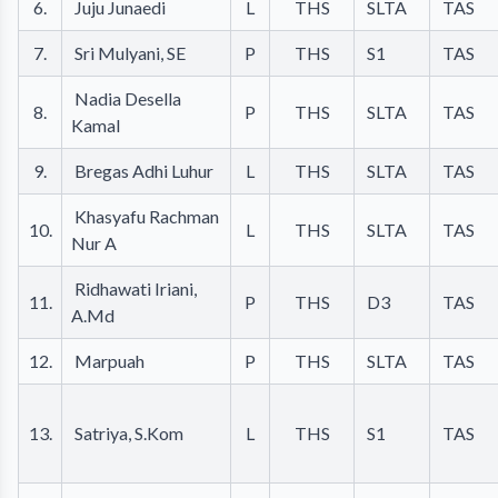
6.
Juju Junaedi
L
THS
SLTA
TAS
7.
Sri Mulyani, SE
P
THS
S1
TAS
Nadia Desella
8.
P
THS
SLTA
TAS
Kamal
9.
Bregas Adhi Luhur
L
THS
SLTA
TAS
Khasyafu Rachman
10.
L
THS
SLTA
TAS
Nur A
Ridhawati Iriani,
11.
P
THS
D3
TAS
A.Md
12.
Marpuah
P
THS
SLTA
TAS
13.
Satriya, S.Kom
L
THS
S1
TAS