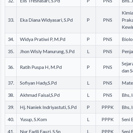
32.
Elis Tresnasari, S.Pd
P
PNS
Bhs. 
Kimia
33.
Eka Diana Widyasari, S.Pd
P
PNS
Prak
Kewi
34.
Widya Pratiwi P, M.Pd
P
PNS
Biolo
35.
Jhon Wisly Manurung, S.Pd
L
PNS
Penj
Sejar
36.
Ratih Puspa H, M.Pd
P
PNS
dan S
37.
Sofiyan Hady,S.Pd
L
PNS
Mate
38.
Akhmad Faisal,S.Pd
L
PNS
Bhs, 
39.
Hj. Naniek Indriyastuti, S.Pd
P
PPPK
Bhs, 
40.
Yusup, S.Kom
L
PPPK
Seni 
41.
Nur Fadli Fauzi, S.Sn
L
PPPK
Seni 