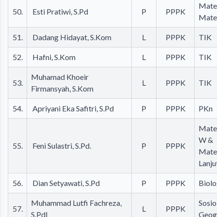
Mate
50.
Esti Pratiwi, S.Pd
P
PPPK
Mate
51.
Dadang Hidayat, S.Kom
L
PPPK
TIK
52.
Hafni, S.Kom
L
PPPK
TIK
Muhamad Khoeir
53.
L
PPPK
TIK
Firmansyah, S.Kom
54.
Apriyani Eka Safitri, S.Pd
P
PPPK
PKn
Mate
W &
55.
Feni Sulastri, S.Pd.
P
PPPK
Mate
Lanju
56.
Dian Setyawati, S.Pd
P
PPPK
Biolo
Muhammad Lutfi Fachreza,
Sosio
57.
L
PPPK
S.PdI
Geog