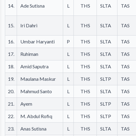
14.
Ade Sutisna
L
THS
SLTA
TAS
15.
Iri Dahri
L
THS
SLTA
TAS
16.
Umbar Haryanti
P
THS
SLTA
TAS
17.
Ruhiman
L
THS
SLTA
TAS
18.
Amid Saputra
L
THS
SLTA
TAS
19.
Maulana Maskur
L
THS
SLTP
TAS
20.
Mahmud Santo
L
THS
SLTA
TAS
21.
Ayem
L
THS
SLTP
TAS
22.
M. Abdul Rofiq
L
THS
SLTP
TAS
23.
Anas Sutisna
L
THS
SLTA
TAS