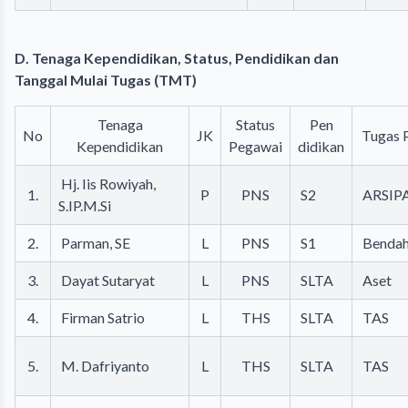
D. Tenaga Kependidikan, Status, Pendidikan dan
Tanggal Mulai Tugas (TMT)
Tenaga
Status
Pen
No
JK
Tugas 
Kependidikan
Pegawai
didikan
Hj. Iis Rowiyah,
1.
P
PNS
S2
ARSIP
S.IP.M.Si
2.
Parman, SE
L
PNS
S1
Bendah
3.
Dayat Sutaryat
L
PNS
SLTA
Aset
4.
Firman Satrio
L
THS
SLTA
TAS
5.
M. Dafriyanto
L
THS
SLTA
TAS