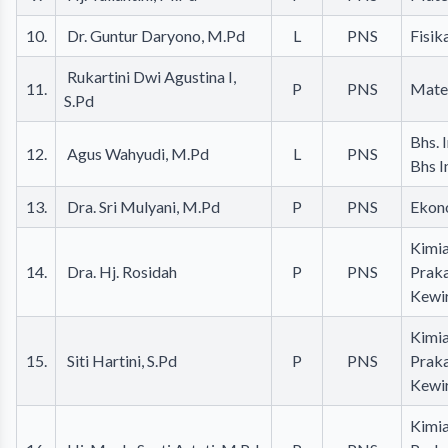
10.
Dr. Guntur Daryono, M.Pd
L
PNS
Fisik
Rukartini Dwi Agustina I,
11.
P
PNS
Mate
S.Pd
Bhs. 
12.
Agus Wahyudi, M.Pd
L
PNS
Bhs I
13.
Dra. Sri Mulyani, M.Pd
P
PNS
Ekon
Kimia
14.
Dra. Hj. Rosidah
P
PNS
Prak
Kewi
Kimia
15.
Siti Hartini, S.Pd
P
PNS
Prak
Kewi
Kimia