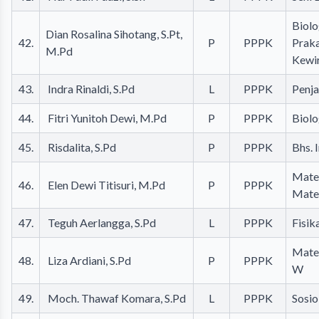
Biolo
Dian Rosalina Sihotang, S.Pt,
42.
P
PPPK
Prak
M.Pd
Kewi
43.
Indra Rinaldi, S.Pd
L
PPPK
Penj
44.
Fitri Yunitoh Dewi, M.Pd
P
PPPK
Biolo
45.
Risdalita, S.Pd
P
PPPK
Bhs. 
Mate
46.
Elen Dewi Titisuri, M.Pd
P
PPPK
Mate
47.
Teguh Aerlangga, S.Pd
L
PPPK
Fisik
Mate
48.
Liza Ardiani, S.Pd
P
PPPK
W
49.
Moch. Thawaf Komara, S.Pd
L
PPPK
Sosio