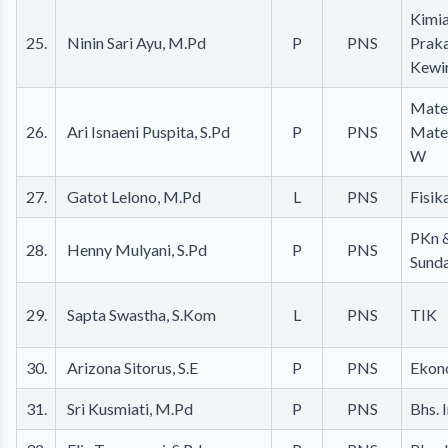
Kimia
25.
Ninin Sari Ayu, M.Pd
P
PNS
Prak
Kewi
Mate
26.
Ari Isnaeni Puspita, S.Pd
P
PNS
Mate
W
27.
Gatot Lelono, M.Pd
L
PNS
Fisik
PKn &
28.
Henny Mulyani, S.Pd
P
PNS
Sund
29.
Sapta Swastha, S.Kom
L
PNS
TIK
30.
Arizona Sitorus, S.E
P
PNS
Ekon
31.
Sri Kusmiati, M.Pd
P
PNS
Bhs. 