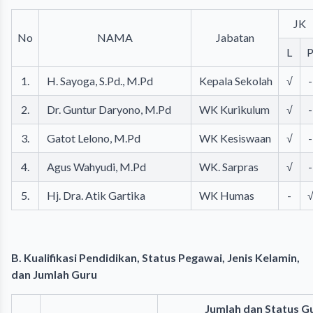
JK
No
NAMA
Jabatan
L
1.
H. Sayoga, S.Pd., M.Pd
Kepala Sekolah
√
-
2.
Dr. Guntur Daryono, M.Pd
WK Kurikulum
√
-
3.
Gatot Lelono, M.Pd
WK Kesiswaan
√
-
4.
Agus Wahyudi, M.Pd
WK. Sarpras
√
-
5.
Hj. Dra. Atik Gartika
WK Humas
-
B. Kualifikasi Pendidikan, Status Pegawai, Jenis Kelamin,
dan Jumlah Guru
Jumlah dan Status G