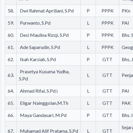
58.
Dwi Rahmat Apriliani, S.Pd
P
PPPK
PKn
59.
Purwanto, S.Pd
L
PPPK
PAI
60.
Desi Maulina Rizqi, S.Pd
P
PPPK
Bhs. 
61.
Ade Saparudin, S.Pd
L
PPPK
Geog
62.
Ikah Karsiah, S.Pd
P
GTT
Bhs, 
Prasetya Kusuma Yudha,
63.
L
GTT
Penj
S.Pd
64.
Ahmad Rifai, S.Pd.i
L
GTT
PAI
65.
Eligar Nainggolan,M.Th
L
GTT
PAK
66.
Maya Gandasari, M.Pd
P
GTT
Bhs. 
Sejar
67.
Muhamad Alif Pratama, S.Pd
L
GTT