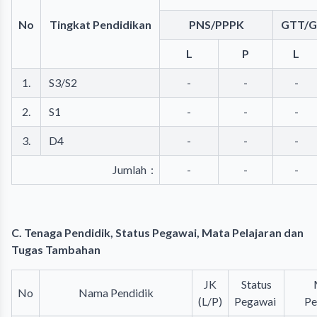
No
Tingkat Pendidikan
PNS/PPPK
GTT/G
L
P
L
1.
S3/S2
-
-
-
2.
S1
-
-
-
3.
D4
-
-
-
Jumlah :
-
-
-
C. Tenaga Pendidik, Status Pegawai, Mata Pelajaran dan
Tugas Tambahan
JK
Status
No
Nama Pendidik
(L/P)
Pegawai
Pe