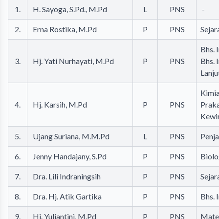
1.
H. Sayoga, S.Pd., M.Pd
L
PNS
-
2.
Erna Rostika, M.Pd
P
PNS
Sejar
Bhs. 
3.
Hj. Yati Nurhayati, M.Pd
P
PNS
Bhs. 
Lanju
Kimia
4.
Hj. Karsih, M.Pd
P
PNS
Prak
Kewi
5.
Ujang Suriana, M.M.Pd
L
PNS
Penj
6.
Jenny Handajany, S.Pd
P
PNS
Biolo
7.
Dra. Lili Indraningsih
P
PNS
Sejar
8.
Dra. Hj. Atik Gartika
P
PNS
Bhs. 
9.
Hj. Yuliantini, M.Pd
P
PNS
Mate