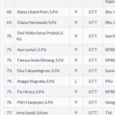
Sejar
68.
Raina Utami Putri, S.Pd
P
GTT
Bhs. 
69.
Diana Hernawati, S.Pd
P
GTT
Bhs. 
Dwi Yulita Surya Pratiwi, S.
70.
P
GTT
Seni 
Pd
71.
Ayu Lestari, S.Pd
P
GTT
BPB
72.
Fannya Aulia Bintang, S.Pd
P
GTT
BPB
73.
Eka Cahyaningrum, S.Pd
P
GTT
Sosio
74.
Angga Nugraha, S.Pd
L
GTT
PKn
75.
Fici Arora, S.Pd
P
GTT
BPB
76.
Pitri Hanjayani, S.Pd
P
GTT
Geog
77.
Irma Sandi, S.Kom
P
GTT
TIK